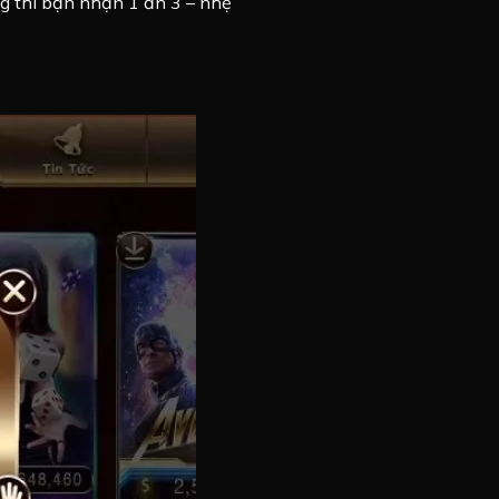
ùng thì bạn nhận 1 ăn 3 – nhẹ