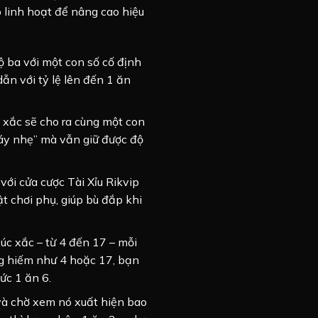
p linh hoạt để nâng cao hiệu
ba với một con số cố định
ẫn với tỷ lệ lên đến 1 ăn
 xắc sẽ cho ra cùng một con
gáy nhẹ” mà vẫn giữ được độ
với cửa cược Tài Xỉu Rikvip
ật chơi phụ, giúp bù đắp khi
c xắc – từ 4 đến 17 – mỗi
ng hiếm như 4 hoặc 17, bạn
ức 1 ăn 6.
 và chờ xem nó xuất hiện bao