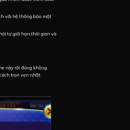
ch với hệ thống bảo mật
i tự giới hạn thời gian và
ne này rồi đúng không.
 cách trọn vẹn nhất.