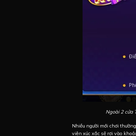
Ngoài 2 cửa 
Nhiều người mới chơi thường
viên xúc xắc sẽ rơi vào khoả