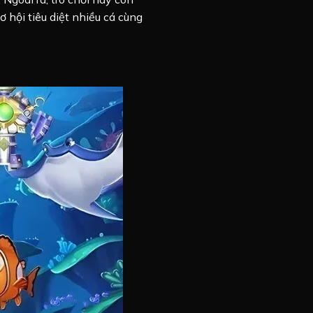
 hội tiêu diệt nhiều cá cùng