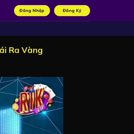
Đăng Nhập
Đăng Ký
I
Hái Ra Vàng