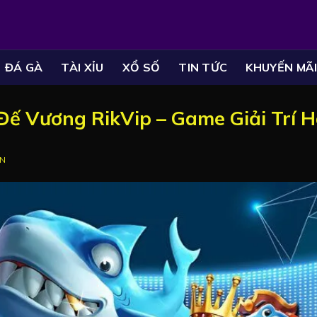
ĐÁ GÀ
TÀI XỈU
XỔ SỐ
TIN TỨC
KHUYẾN MÃ
Đế Vương RikVip – Game Giải Trí 
N