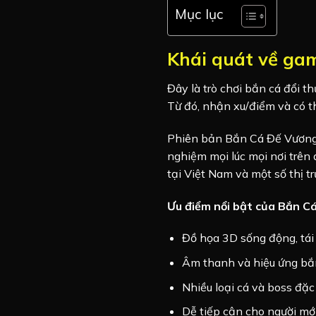
Mục lục
Khái quát về ga
Đây là trò chơi bắn cá đổi t
Từ đó, nhận xu/điểm và có th
Phiên bản Bắn Cá Đế Vương R
nghiệm mọi lúc mọi nơi trên 
tại Việt Nam và một số thị t
Ưu điểm nổi bật của Bắn C
Đồ họa 3D sống động, tái
Âm thanh và hiệu ứng bắn
Nhiều loại cá và boss đặc b
Dễ tiếp cận cho người mớ