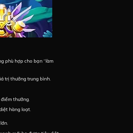
ưng phù hợp cho bạn “làm
á trị thưởng trung bình.
 điểm thưởng.
diệt hàng loạt.
lớn.