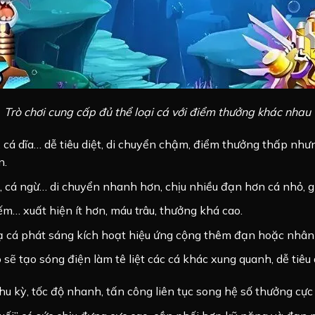
Trò chơi cung cấp đủ thể loại cá với điểm thưởng khác nhau
, cá dĩa… dễ tiêu diệt, di chuyển chậm, điểm thưởng thấp nh
n.
g, cá ngừ… di chuyển nhanh hơn, chịu nhiều đạn hơn cá nhỏ, gi
ếm… xuất hiện ít hơn, máu trâu, thưởng khá cao.
hạ cá phát sáng kích hoạt hiệu ứng cộng thêm đạn hoặc nhân
ó sẽ tạo sóng điện làm tê liệt các cá khác xung quanh, dễ tiêu 
chu kỳ, tốc độ nhanh, tấn công liên tục song hệ số thưởng cực 