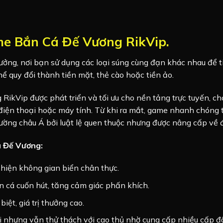
me Bắn Cá Đế Vương RikVip.
hưởng, nơi bạn sử dụng các loại súng cùng đạn khác nhau để ti
ể quy đổi thành tiền mặt, thẻ cào hoặc tiền ảo.
ikVip được phát triển và tối ưu cho nền tảng trực tuyến, cho
điện thoại hoặc máy tính. Từ khi ra mắt, game nhanh chóng t
rường châu Á bởi luật lệ quen thuộc nhưng được nâng cấp về 
á Đế Vương:
 hiện không gian biển chân thực.
 cá cuốn hút, tăng cảm giác phấn khích.
iệt, giá trị thưởng cao.
i nhưng vẫn thử thách với cao thủ nhờ cung cấp nhiều cấp độ