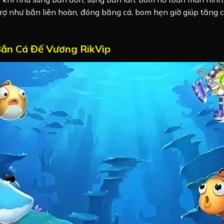
ợ như bắn liên hoàn, đóng băng cá, bom hẹn giờ giúp tăng cơ
Bắn Cá Đế Vương RikVip