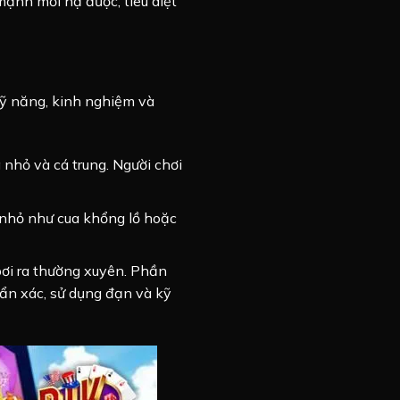
mạnh mới hạ được; tiêu diệt
kỹ năng, kinh nghiệm và
 nhỏ và cá trung. Người chơi
s nhỏ như cua khổng lồ hoặc
bơi ra thường xuyên. Phần
ẩn xác, sử dụng đạn và kỹ