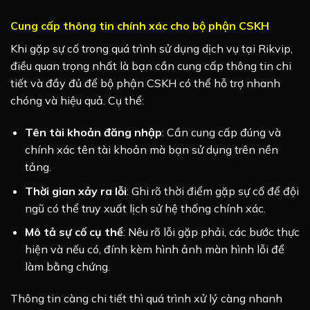
Cung cấp thông tin chính xác cho bộ phận CSKH
Khi gặp sự cố trong quá trình sử dụng dịch vụ tại Rikvip,
điều quan trọng nhất là bạn cần cung cấp thông tin chi
tiết và đầy đủ để bộ phận CSKH có thể hỗ trợ nhanh
chóng và hiệu quả. Cụ thể:
Tên tài khoản đăng nhập
: Cần cung cấp đúng và
chính xác tên tài khoản mà bạn sử dụng trên nền
tảng.
Thời gian xảy ra lỗi
: Ghi rõ thời điểm gặp sự cố để đội
ngũ có thể truy xuất lịch sử hệ thống chính xác.
Mô tả sự cố cụ thể
: Nêu rõ lỗi gặp phải, các bước thực
hiện và nếu có, đính kèm hình ảnh màn hình lỗi để
làm bằng chứng.
Thông tin càng chi tiết thì quá trình xử lý càng nhanh