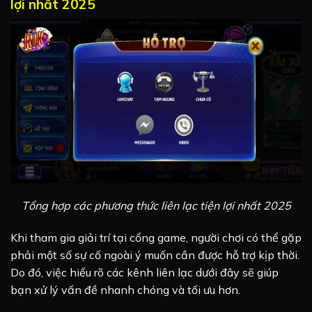
lợi nhất 2025
Tổng hợp các phương thức liên lạc tiện lợi nhất 2025
Khi tham gia giải trí tại cổng game, người chơi có thể gặp
phải một số sự cố ngoài ý muốn cần được hỗ trợ kịp thời.
Do đó, việc hiểu rõ các kênh liên lạc dưới đây sẽ giúp
bạn xử lý vấn đề nhanh chóng và tối ưu hơn.