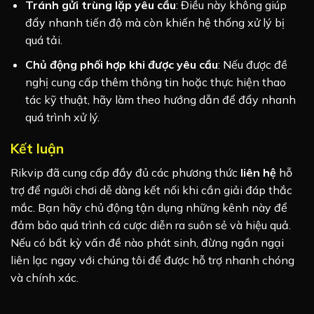
Tránh gửi trùng lặp yêu cầu
: Điều này không giúp
đẩy nhanh tiến độ mà còn khiến hệ thống xử lý bị
quá tải.
Chủ động phối hợp khi được yêu cầu
: Nếu được đề
nghị cung cấp thêm thông tin hoặc thực hiện thao
tác kỹ thuật, hãy làm theo hướng dẫn để đẩy nhanh
quá trình xử lý.
Kết luận
Rikvip đã cung cấp đầy đủ các phương thức
liên hệ
hỗ
trợ để người chơi dễ dàng kết nối khi cần giải đáp thắc
mắc. Bạn hãy chủ động tận dụng những kênh này để
đảm bảo quá trình cá cược diễn ra suôn sẻ và hiệu quả.
Nếu có bất kỳ vấn đề nào phát sinh, đừng ngần ngại
liên lạc ngay với chúng tôi để được hỗ trợ nhanh chóng
và chính xác.