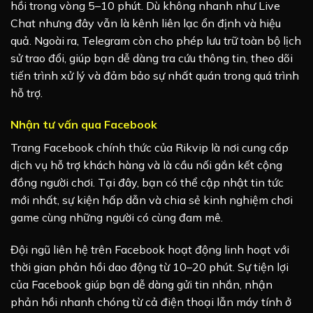
hồi trong vòng 5–10 phút. Dù không nhanh như Live
Chat nhưng đây vẫn là kênh liên lạc ổn định và hiệu
quả. Ngoài ra, Telegram còn cho phép lưu trữ toàn bộ lịch
sử trao đổi, giúp bạn dễ dàng tra cứu thông tin, theo dõi
tiến trình xử lý và đảm bảo sự nhất quán trong quá trình
hỗ trợ.
Nhận tư vấn qua Facebook
Trang Facebook chính thức của Rikvip là nơi cung cấp
dịch vụ hỗ trợ khách hàng và là cầu nối gắn kết cộng
đồng người chơi. Tại đây, bạn có thể cập nhật tin tức
mới nhất, sự kiện hấp dẫn và chia sẻ kinh nghiệm chơi
game cùng những người có cùng đam mê.
Đội ngũ liên hệ trên Facebook hoạt động linh hoạt với
thời gian phản hồi dao động từ 10–20 phút. Sự tiện lợi
của Facebook giúp bạn dễ dàng gửi tin nhắn, nhận
phản hồi nhanh chóng từ cả điện thoại lẫn máy tính ở