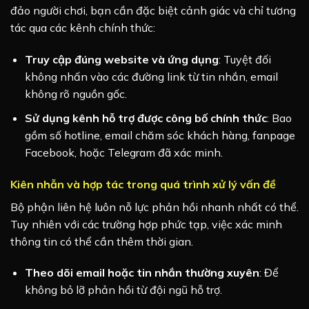
đảo người chơi, bạn cần đặc biệt cảnh giác và chỉ tương
tác qua các kênh chính thức:
Truy cập đúng website và ứng dụng
: Tuyệt đối
không nhấn vào các đường link từ tin nhắn, email
không rõ nguồn gốc.
Sử dụng kênh hỗ trợ được công bố chính thức
: Bao
gồm số hotline, email chăm sóc khách hàng, fanpage
Facebook, hoặc Telegram đã xác minh.
Kiên nhẫn và hợp tác trong quá trình xử lý vấn đề
Bộ phận liên hệ luôn nỗ lực phản hồi nhanh nhất có thể.
Tuy nhiên với các trường hợp phức tạp, việc xác minh
thông tin có thể cần thêm thời gian.
Theo dõi email hoặc tin nhắn thường xuyên
: Để
không bỏ lỡ phản hồi từ đội ngũ hỗ trợ.