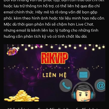
hoặc lưu trữ thông tin hỗ trợ, có thể liên hệ qua địa chỉ
email chính thức. Hãy mô tả rõ ràng vấn đề bạn gặp
phải, kèm theo hình ảnh hoặc tài liệu minh họa nếu cần.
Mặc dù thời gian phản hồi sẽ chậm hơn Live Chat,
nhưng email là kênh liên lạc lý tưởng cho những tình
huống cần phân tích kỹ và có tính chất lâu dài.