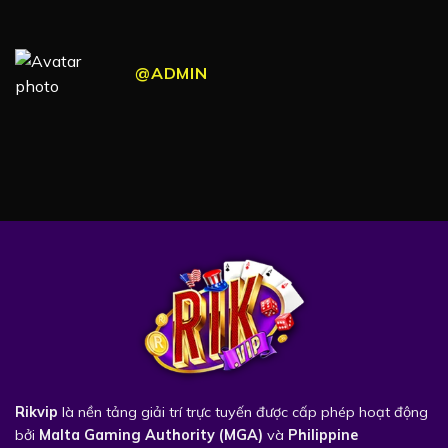
@ADMIN
Rikvip
là nền tảng giải trí trực tuyến được cấp phép hoạt động
bởi
Malta Gaming Authority (MGA)
và
Philippine