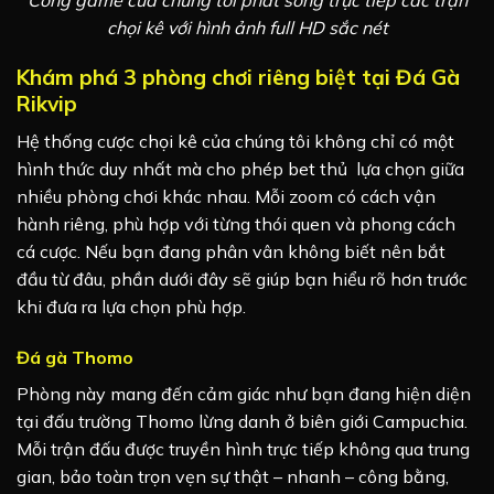
chọi kê với hình ảnh full HD sắc nét
Khám phá 3 phòng chơi riêng biệt tại Đá Gà
Rikvip
Hệ thống cược chọi kê của chúng tôi không chỉ có một
hình thức duy nhất mà cho phép bet thủ lựa chọn giữa
nhiều phòng chơi khác nhau. Mỗi zoom có cách vận
hành riêng, phù hợp với từng thói quen và phong cách
cá cược. Nếu bạn đang phân vân không biết nên bắt
đầu từ đâu, phần dưới đây sẽ giúp bạn hiểu rõ hơn trước
khi đưa ra lựa chọn phù hợp.
Đá gà Thomo
Phòng này mang đến cảm giác như bạn đang hiện diện
tại đấu trường Thomo lừng danh ở biên giới Campuchia.
Mỗi trận đấu được truyền hình trực tiếp không qua trung
gian, bảo toàn trọn vẹn sự thật – nhanh – công bằng,