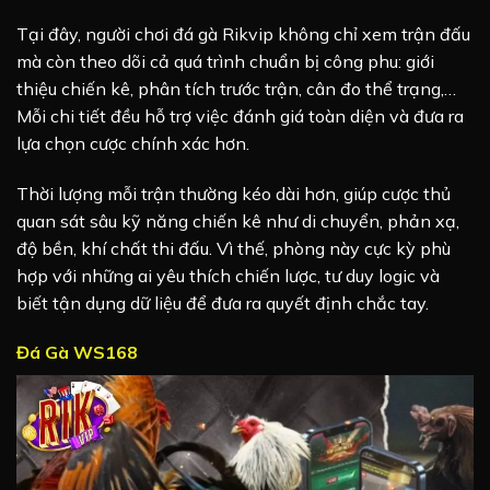
Tại đây, người chơi đá gà Rikvip không chỉ xem trận đấu
mà còn theo dõi cả quá trình chuẩn bị công phu: giới
thiệu chiến kê, phân tích trước trận, cân đo thể trạng,…
Mỗi chi tiết đều hỗ trợ việc đánh giá toàn diện và đưa ra
lựa chọn cược chính xác hơn.
Thời lượng mỗi trận thường kéo dài hơn, giúp cược thủ
quan sát sâu kỹ năng chiến kê như di chuyển, phản xạ,
độ bền, khí chất thi đấu. Vì thế, phòng này cực kỳ phù
hợp với những ai yêu thích chiến lược, tư duy logic và
biết tận dụng dữ liệu để đưa ra quyết định chắc tay.
Đá Gà WS168