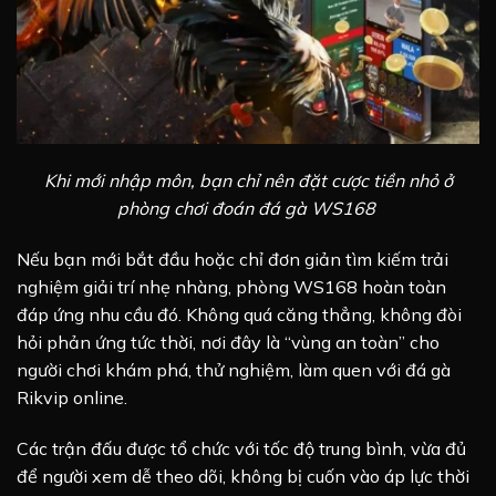
Khi mới nhập môn, bạn chỉ nên đặt cược tiền nhỏ ở
phòng chơi đoán đá gà WS168
Nếu bạn mới bắt đầu hoặc chỉ đơn giản tìm kiếm trải
nghiệm giải trí nhẹ nhàng, phòng WS168 hoàn toàn
đáp ứng nhu cầu đó. Không quá căng thẳng, không đòi
hỏi phản ứng tức thời, nơi đây là “vùng an toàn” cho
người chơi khám phá, thử nghiệm, làm quen với đá gà
Rikvip online.
Các trận đấu được tổ chức với tốc độ trung bình, vừa đủ
để người xem dễ theo dõi, không bị cuốn vào áp lực thời