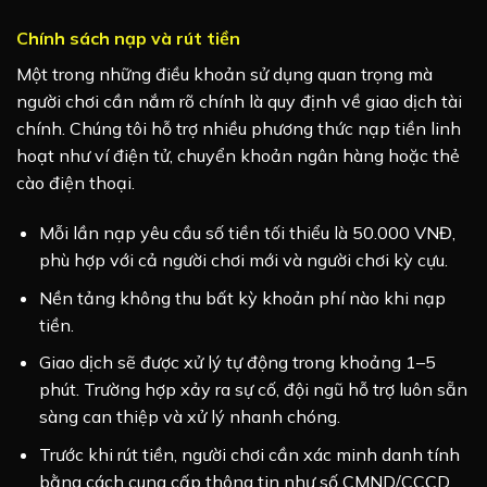
Chính sách nạp và rút tiền
Một trong những điều khoản sử dụng quan trọng mà
người chơi cần nắm rõ chính là quy định về giao dịch tài
chính. Chúng tôi hỗ trợ nhiều phương thức nạp tiền linh
hoạt như ví điện tử, chuyển khoản ngân hàng hoặc thẻ
cào điện thoại.
Mỗi lần nạp yêu cầu số tiền tối thiểu là 50.000 VNĐ,
phù hợp với cả người chơi mới và người chơi kỳ cựu.
Nền tảng không thu bất kỳ khoản phí nào khi nạp
tiền.
Giao dịch sẽ được xử lý tự động trong khoảng 1–5
phút. Trường hợp xảy ra sự cố, đội ngũ hỗ trợ luôn sẵn
sàng can thiệp và xử lý nhanh chóng.
Trước khi rút tiền, người chơi cần xác minh danh tính
bằng cách cung cấp thông tin như số CMND/CCCD