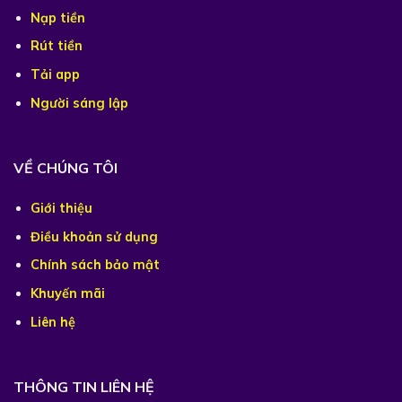
Nạp tiền
Rút tiền
Tải app
Người sáng lập
VỀ CHÚNG TÔI
Giới thiệu
Điều khoản sử dụng
Chính sách bảo mật
Khuyến mãi
Liên hệ
THÔNG TIN LIÊN HỆ