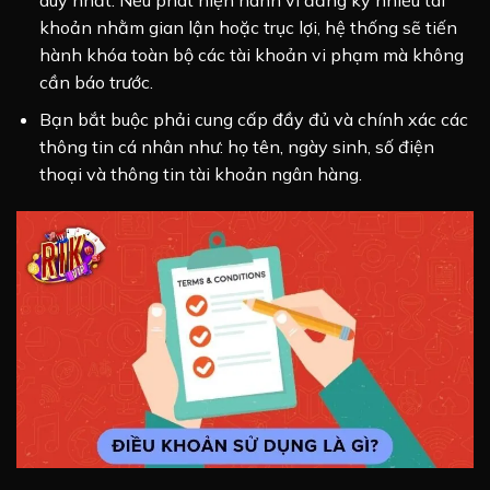
khoản nhằm gian lận hoặc trục lợi, hệ thống sẽ tiến
hành khóa toàn bộ các tài khoản vi phạm mà không
cần báo trước.
Bạn bắt buộc phải cung cấp đầy đủ và chính xác các
thông tin cá nhân như: họ tên, ngày sinh, số điện
thoại và thông tin tài khoản ngân hàng.