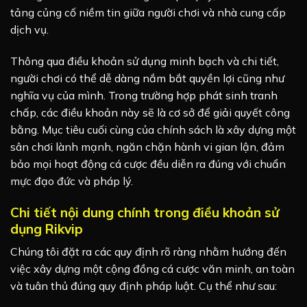
tảng củng cố niềm tin giữa người chơi và nhà cung cấp
dịch vụ.
Thông qua điều khoản sử dụng minh bạch và chi tiết,
người chơi có thể dễ dàng nắm bắt quyền lợi cũng như
nghĩa vụ của mình. Trong trường hợp phát sinh tranh
chấp, các điều khoản này sẽ là cơ sở để giải quyết công
bằng. Mục tiêu cuối cùng của chính sách là xây dựng một
sân chơi lành mạnh, ngăn chặn hành vi gian lận, đảm
bảo mọi hoạt động cá cược đều diễn ra đúng với chuẩn
mực đạo đức và pháp lý.
Chi tiết nội dung chính trong điều khoản sử
dụng Rikvip
Chúng tôi đặt ra các quy định rõ ràng nhằm hướng đến
việc xây dựng một cộng đồng cá cược văn minh, an toàn
và tuân thủ đúng quy định pháp luật. Cụ thể như sau: