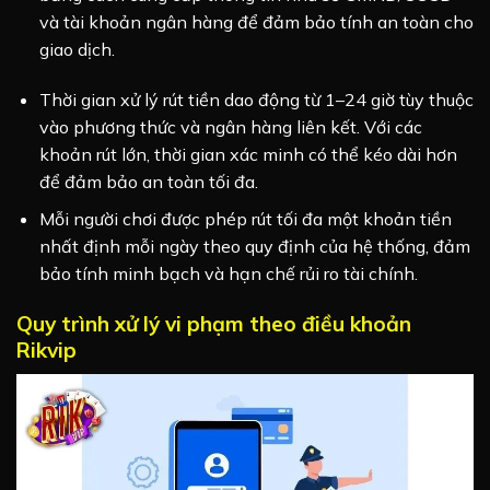
và tài khoản ngân hàng để đảm bảo tính an toàn cho
giao dịch.
Thời gian xử lý rút tiền dao động từ 1–24 giờ tùy thuộc
vào phương thức và ngân hàng liên kết. Với các
khoản rút lớn, thời gian xác minh có thể kéo dài hơn
để đảm bảo an toàn tối đa.
Mỗi người chơi được phép rút tối đa một khoản tiền
nhất định mỗi ngày theo quy định của hệ thống, đảm
bảo tính minh bạch và hạn chế rủi ro tài chính.
Quy trình xử lý vi phạm theo điều khoản
Rikvip