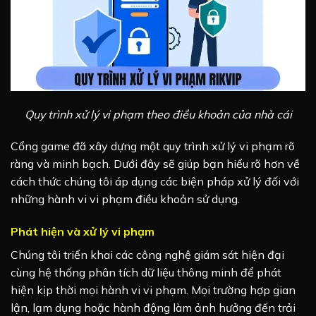
Quy trình xử lý vi phạm theo điều khoản của nhà cái
Cổng game đã xây dựng một quy trình xử lý vi phạm rõ
ràng và minh bạch. Dưới đây sẽ giúp bạn hiểu rõ hơn về
cách thức chúng tôi áp dụng các biện pháp xử lý đối với
những hành vi vi phạm điều khoản sử dụng.
Phát hiện và xử lý vi phạm
Chúng tôi triển khai các công nghệ giám sát hiện đại
cùng hệ thống phân tích dữ liệu thông minh để phát
hiện kịp thời mọi hành vi vi phạm. Mọi trường hợp gian
lận, lạm dụng hoặc hành động làm ảnh hưởng đến trải