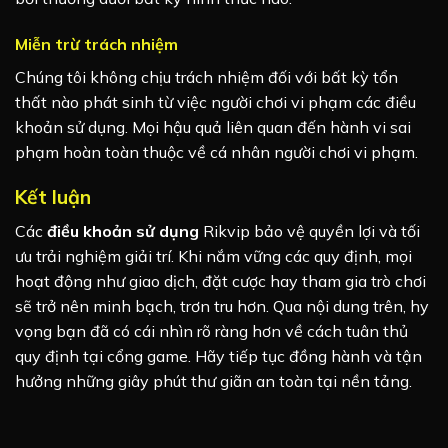
Miễn trừ trách nhiệm
Chúng tôi không chịu trách nhiệm đối với bất kỳ tổn
thất nào phát sinh từ việc người chơi vi phạm các điều
khoản sử dụng. Mọi hậu quả liên quan đến hành vi sai
phạm hoàn toàn thuộc về cá nhân người chơi vi phạm.
Kết luận
Các
điều khoản sử dụng
Rikvip bảo vệ quyền lợi và tối
ưu trải nghiệm giải trí. Khi nắm vững các quy định, mọi
hoạt động như giao dịch, đặt cược hay tham gia trò chơi
sẽ trở nên minh bạch, trơn tru hơn. Qua nội dung trên, hy
vọng bạn đã có cái nhìn rõ ràng hơn về cách tuân thủ
quy định tại cổng game. Hãy tiếp tục đồng hành và tận
hưởng những giây phút thư giãn an toàn tại nền tảng.