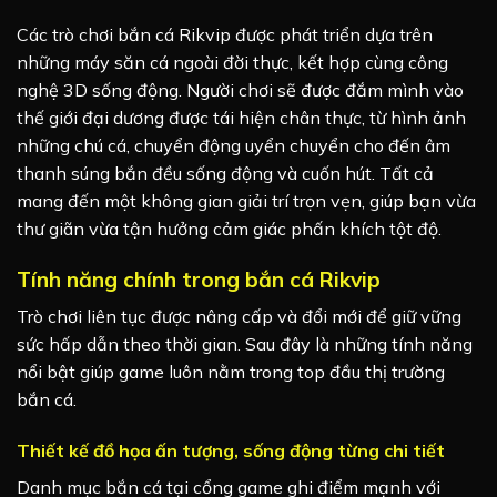
Các trò chơi bắn cá Rikvip được phát triển dựa trên
những máy săn cá ngoài đời thực, kết hợp cùng công
nghệ 3D sống động. Người chơi sẽ được đắm mình vào
thế giới đại dương được tái hiện chân thực, từ hình ảnh
những chú cá, chuyển động uyển chuyển cho đến âm
thanh súng bắn đều sống động và cuốn hút. Tất cả
mang đến một không gian giải trí trọn vẹn, giúp bạn vừa
thư giãn vừa tận hưởng cảm giác phấn khích tột độ.
Tính năng chính trong bắn cá Rikvip
Trò chơi liên tục được nâng cấp và đổi mới để giữ vững
sức hấp dẫn theo thời gian. Sau đây là những tính năng
nổi bật giúp game luôn nằm trong top đầu thị trường
bắn cá.
Thiết kế đồ họa ấn tượng, sống động từng chi tiết
Danh mục bắn cá tại cổng game ghi điểm mạnh với