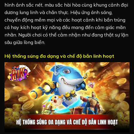
hình ảnh sắc nét, màu sắc hài hòa cùng khung cảnh đại
dương lung linh và chân thực. Hiệu ứng ánh sáng,
chuyển động mềm mại và các hoạt cảnh khi bắn trúng
cá hay kích hoạt kỹ năng đều mang đến cảm giác mãn
nhãn. Người chơi có thể cảm nhận như đang thật sự lặn
sâu giữa lòng biển.
Hệ thống súng đa dạng và chế độ bắn linh hoạt