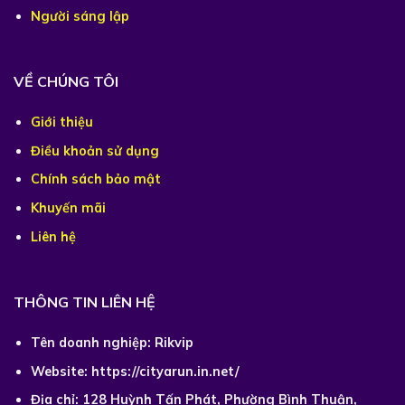
Người sáng lập
VỀ CHÚNG TÔI
Giới thiệu
Điều khoản sử dụng
Chính sách bảo mật
Khuyến mãi
Liên hệ
THÔNG TIN LIÊN HỆ
Tên doanh nghiệp: Rikvip
Website: https://cityarun.in.net/
Địa chỉ:
128 Huỳnh Tấn Phát, Phường Bình Thuận,