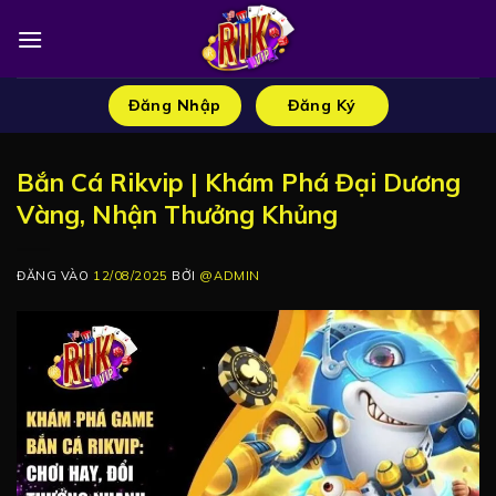
Bỏ
qua
nội
dung
Đăng Nhập
Đăng Ký
Bắn Cá Rikvip | Khám Phá Đại Dương
Vàng, Nhận Thưởng Khủng
ĐĂNG VÀO
12/08/2025
BỞI
@ADMIN