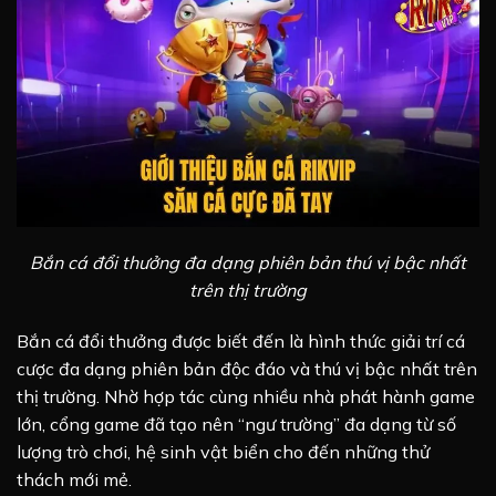
Bắn cá đổi thưởng đa dạng phiên bản thú vị bậc nhất
trên thị trường
Bắn cá đổi thưởng được biết đến là hình thức giải trí cá
cược đa dạng phiên bản độc đáo và thú vị bậc nhất trên
thị trường. Nhờ hợp tác cùng nhiều nhà phát hành game
lớn, cổng game đã tạo nên “ngư trường” đa dạng từ số
lượng trò chơi, hệ sinh vật biển cho đến những thử
thách mới mẻ.