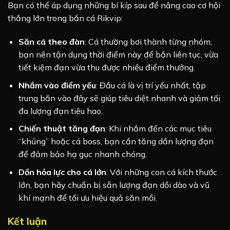
Bạn có thể áp dụng những bí kíp sau để nâng cao cơ hội
thắng lớn trong bắn cá Rikvip:
Săn cá theo đàn
: Cá thường bơi thành từng nhóm,
bạn nên tận dụng thời điểm này để bắn liên tục, vừa
tiết kiệm đạn vừa thu được nhiều điểm thưởng.
Nhắm vào điểm yếu
: Đầu cá là vị trí yếu nhất, tập
trung bắn vào đây sẽ giúp tiêu diệt nhanh và giảm tối
đa lượng đạn tiêu hao.
Chiến thuật tăng đạn
: Khi nhắm đến các mục tiêu
“khủng” hoặc cá boss, bạn cần tăng dần lượng đạn
để đảm bảo hạ gục nhanh chóng.
Dồn hỏa lực cho cá lớn
: Với những con cá kích thước
lớn, bạn hãy chuẩn bị sẵn lượng đạn dồi dào và vũ
khí mạnh để tối ưu hiệu quả săn mồi.
Kết luận